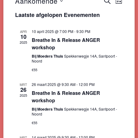
Evenem
Even
Aankomende
ZOEKEN
LIJST
weer
Selecteer
Zoeken
Laatste afgelopen Evenementen
navig
een
en
datum.
10 april 2025 @ 7:00 PM
-
9:30 PM
APR
weerge
10
Breathe In & Release ANGER
2025
navigati
workshop
Bij Moeders Thuis
Spekkenwegje 14A, Santpoort -
Noord
€55
26 maart 2025 @ 9:30 AM
-
12:00 PM
MRT
26
Breathe In & Release ANGER
2025
workshop
Bij Moeders Thuis
Spekkenwegje 14A, Santpoort -
Noord
€55
14 maart 2025 @ 9:30 AM
-
12:00 PM
MRT