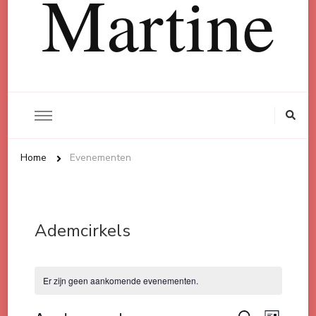
Martine
Op
zoek
naar
iets?
Home
Evenementen
Ademcirkels
Er zijn geen aankomende evenementen.